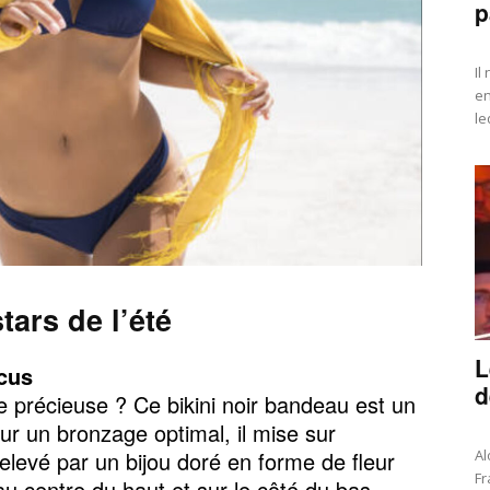
p
Il
en
le
ars de l’été
L
scus
d
e précieuse ? Ce bikini noir bandeau est un
our un bronzage optimal, il mise sur
relevé par un bijou doré en forme de fleur
Al
Fr
 au centre du haut et sur le côté du bas