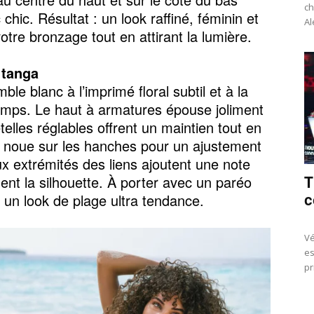
ch
 chic. Résultat : un look raffiné, féminin et
Al
otre bronzage tout en attirant la lumière.
 tanga
le blanc à l’imprimé floral subtil et à la
 temps. Le haut à armatures épouse joliment
telles réglables offrent un maintien tout en
e noue sur les hanches pour un ajustement
ux extrémités des liens ajoutent une note
T
ent la silhouette. À porter avec un paréo
c
r un look de plage ultra tendance.
Vé
es
pr
Ac