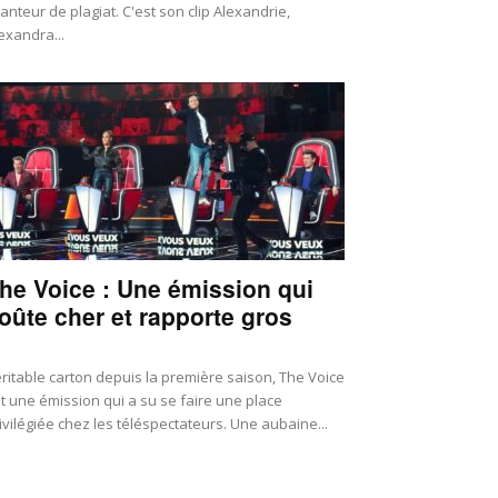
anteur de plagiat. C'est son clip Alexandrie,
exandra...
he Voice : Une émission qui
oûte cher et rapporte gros
ritable carton depuis la première saison, The Voice
t une émission qui a su se faire une place
ivilégiée chez les téléspectateurs. Une aubaine...
tu people