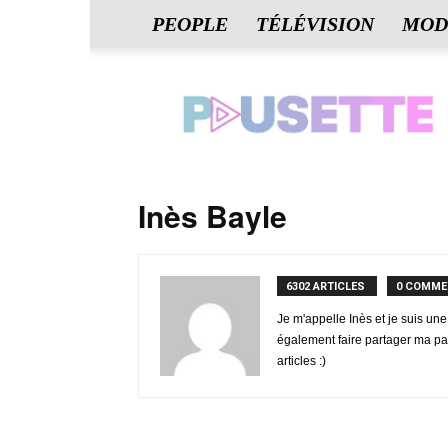
PEOPLE
TÉLÉVISION
MOD
Pausette.fr
Inès Bayle
6302 ARTICLES
0 COMME
Je m'appelle Inès et je suis un
également faire partager ma pas
articles :)