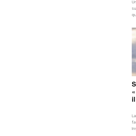
Un
su
qu
S
«
il
La
fa
In