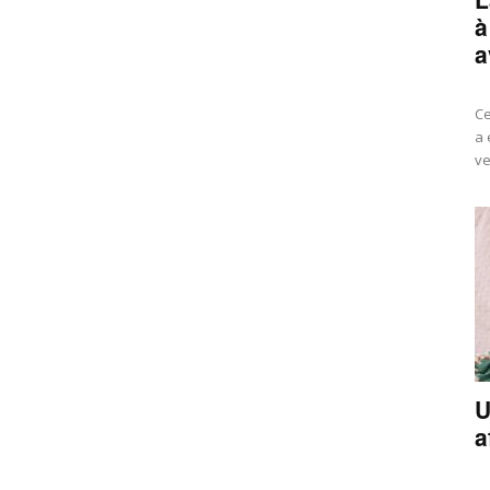
à
a
Ce
a 
ve
U
a