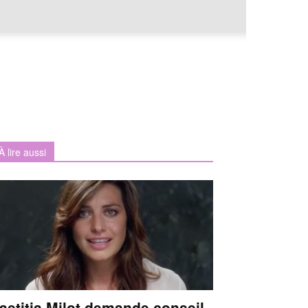
À lire aussi
aetitia Milot demande conseil