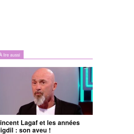
À lire aussi
incent Lagaf et les années
igdil : son aveu !