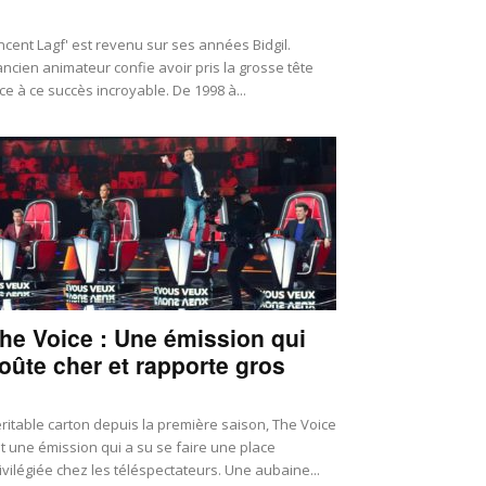
ncent Lagf' est revenu sur ses années Bidgil.
ancien animateur confie avoir pris la grosse tête
ce à ce succès incroyable. De 1998 à...
he Voice : Une émission qui
oûte cher et rapporte gros
ritable carton depuis la première saison, The Voice
t une émission qui a su se faire une place
ivilégiée chez les téléspectateurs. Une aubaine...