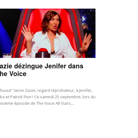
azie dézingue Jenifer dans
he Voice
huuut" lance Zazie, regard réprobateur, à Jenifer,
ka et Patrick Fiori ! Ce samedi 25 septembre, lors du
oisième épisode de The Voice All-Stars,...
tu people