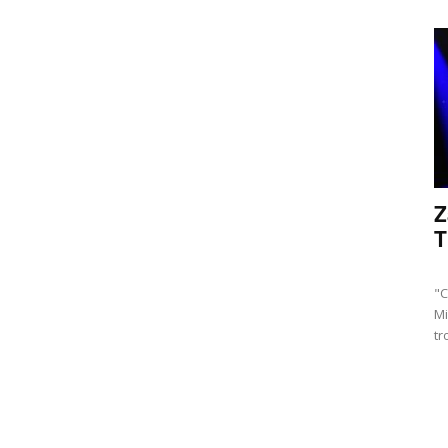
Z
T
"C
Mi
tr
Ac