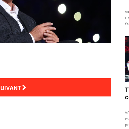
Vi
L'
fa
SUIVANT
T
c
Vé
es
pr